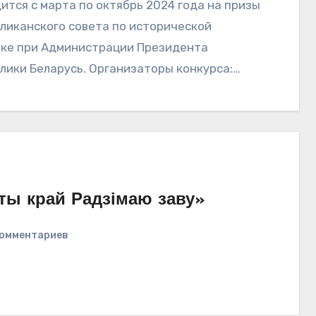
ится с марта по октябрь 2024 года на призы
ликанского совета по исторической
ке при Администрации Президента
лики Беларусь. Организаторы конкурса:
ерство образования Республики Беларусь,
мия…
эты край Радзімаю заву»
комментариев