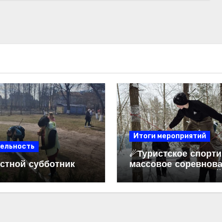
Итоги мероприятий
ельность
☄Туристское спорти
стной субботник
массовое соревнов
«ЗИМНЯЯ ТРОПА»☄