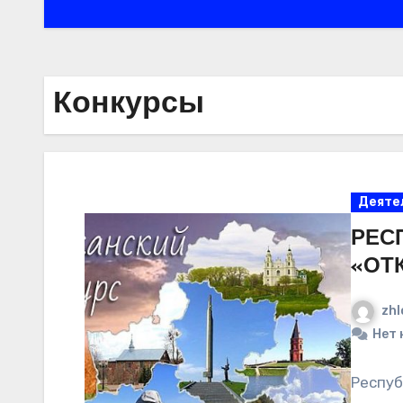
Конкурсы
Деяте
РЕС
«ОТ
zhl
Нет 
Респуб