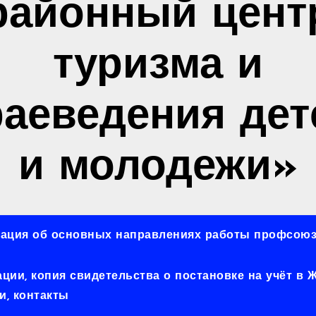
районный цент
туризма и
раеведения дет
и молодежи»
ация об основных направлениях работы профсоюз
ии, копия свидетельства о постановке на учёт в
, контакты