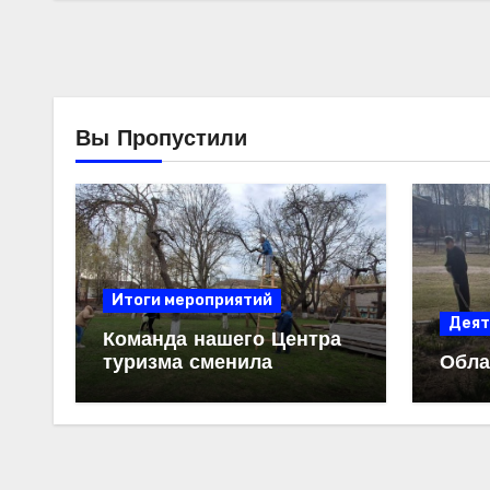
Вы Пропустили
Итоги мероприятий
Деят
Команда нашего Центра
туризма сменила
Обла
привычные маршруты и
карты на садовый
инвентарь. Мы с
энтузиазмом
присоединились