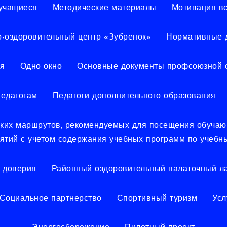
учащиеся
Методические материалы
Мотивация в
о-оздоровительный центр «Зубренок»
Нормативные 
я
Одно окно
Основные документы профсоюзной 
едагогам
Педагоги дополнительного образования
еских маршрутов, рекомендуемых для посещения обуча
иятий с учетом содержания учебных программ по учебн
 доверия
Районный оздоровительный палаточный ла
Социальное партнерство
Спортивный туризм
Усл