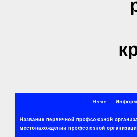
к
Home
Информ
Название первичной профсоюзной организац
местонахождении профсоюзной организации