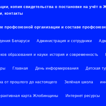
ии, копия свидетельства о постановке на учёт в
, контакты
ле профсоюзной организации и составе профсоюзн
дения Беларуси
Администрация и сотрудники
Адм
ков образования и науки: история и современность
еры
Главная
День информирования
Детская т
а от прошлого до настоящего
Зелёная школа
ин
ерактивная карта Жлобинщины
Интернет ресурсы