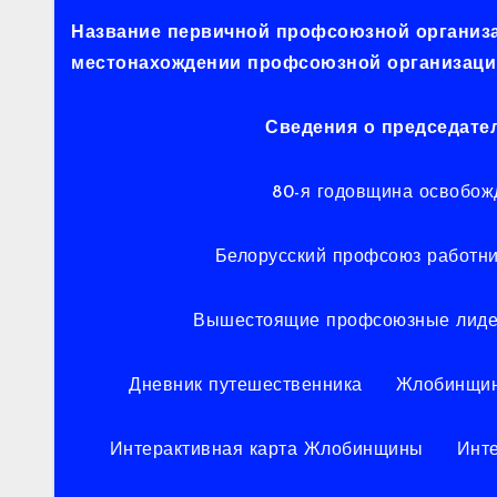
Название первичной профсоюзной организац
местонахождении профсоюзной организации
Сведения о председате
80-я годовщина освобож
Белорусский профсоюз работни
Вышестоящие профсоюзные лид
Дневник путешественника
Жлобинщин
Интерактивная карта Жлобинщины
Инт