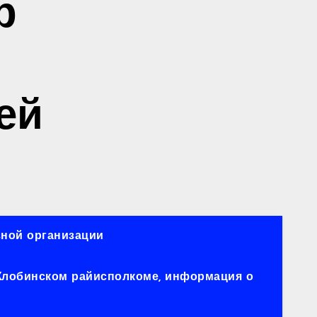
р
ей
ной организации
 Жлобинском райисполкоме, информация о