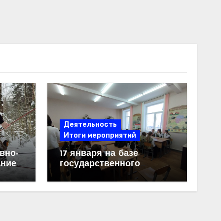
Деятельность
Итоги мероприятий
вно-
17 января на базе
ание
государственного
учреждения образования
«Средняя школа №6
г.Жлобина имени
М.П.Костева» была
проведена