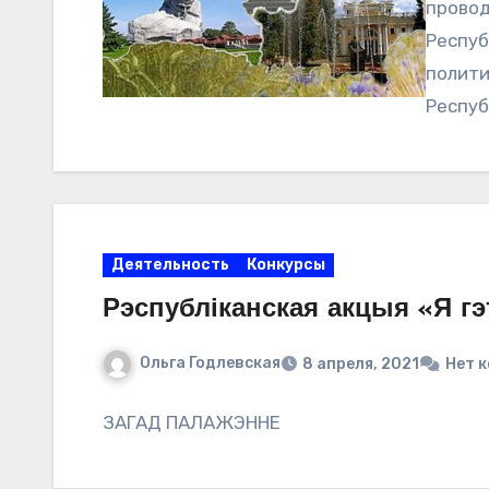
провод
Респуб
полити
Респуб
Минист
Акаде
Деятельность
Конкурсы
Рэспубліканская акцыя «Я г
Ольга Годлевская
8 апреля, 2021
Нет 
ЗАГАД ПАЛАЖЭННЕ