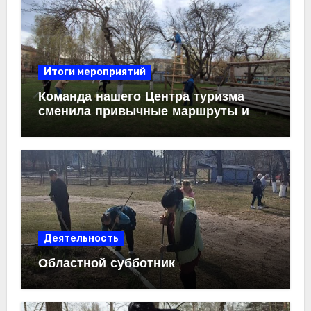
Итоги мероприятий
Команда нашего Центра туризма
сменила привычные маршруты и
карты на садовый инвентарь. Мы с
энтузиазмом присоединились
к
Республиканскому субботнику
,
чтобы привести в порядок любимую
территорию.
Деятельность
Областной субботник