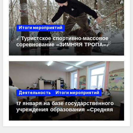
Итоги мероприятий
☄Туристское спортивно-массовое
соревнование «ЗИМНЯЯ ТРОПА»☄
Деятельность
Итоги мероприятий
17 января на базе государственного
учреждения образования «Средняя
школа №6 г.Жлобина имени
М.П.Костева» была проведена
интеллектуальная краеведческая