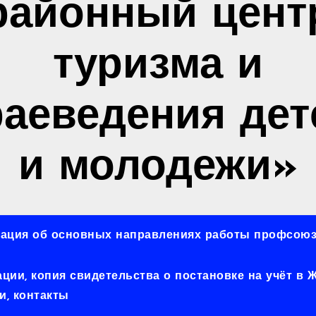
районный цент
туризма и
раеведения дет
и молодежи»
ация об основных направлениях работы профсоюз
ии, копия свидетельства о постановке на учёт в
, контакты