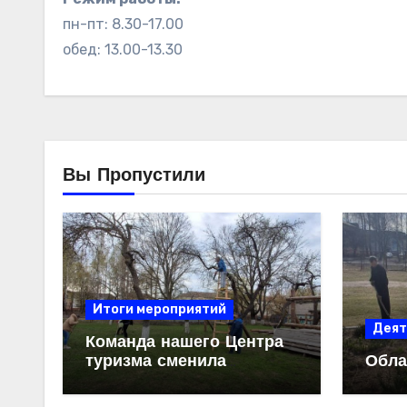
пн-пт: 8.30-17.00
обед: 13.00-13.30
Вы Пропустили
Итоги мероприятий
Деят
Команда нашего Центра
туризма сменила
Обла
привычные маршруты и
карты на садовый