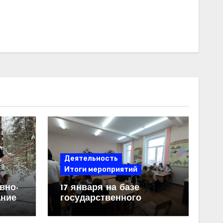
Деятельность
Итоги мероприятий
вно-
17 января на базе
ание
государственного
учреждения образования
«Средняя школа №6