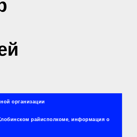
р
ей
ной организации
 Жлобинском райисполкоме, информация о