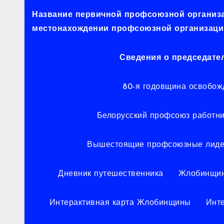
Название первичной профсоюзной организац
местонахождении профсоюзной организации
Сведения о председате
80-я годовщина освобож
Белорусский профсоюз работни
Вышестоящие профсоюзные лид
Дневник путешественника
Жлобинщин
Интерактивная карта Жлобинщины
Инт