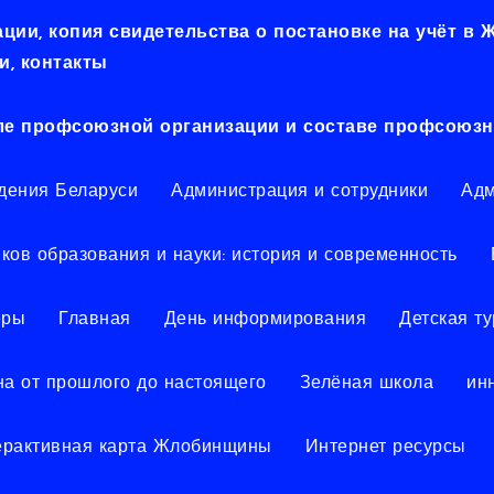
ии, копия свидетельства о постановке на учёт в
, контакты
ле профсоюзной организации и составе профсоюзн
дения Беларуси
Администрация и сотрудники
Адм
ков образования и науки: история и современность
еры
Главная
День информирования
Детская т
а от прошлого до настоящего
Зелёная школа
ин
ерактивная карта Жлобинщины
Интернет ресурсы