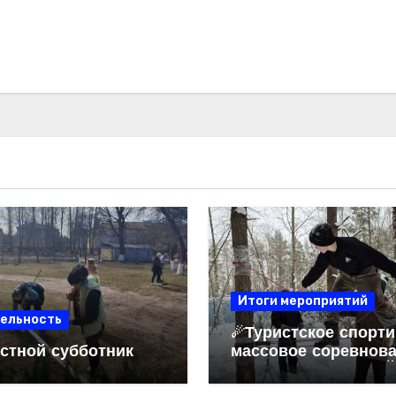
Итоги мероприятий
ельность
☄Туристское спорти
стной субботник
массовое соревнов
«ЗИМНЯЯ ТРОПА»☄