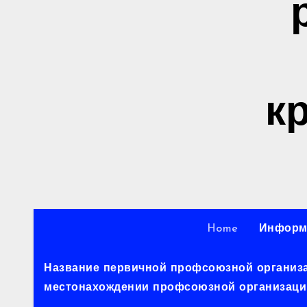
к
Home
Информ
Название первичной профсоюзной организац
местонахождении профсоюзной организации