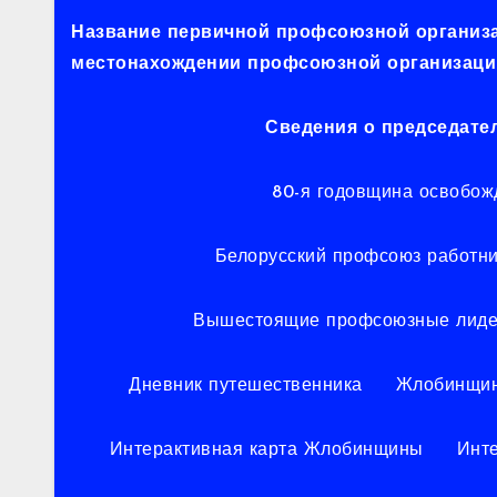
Название первичной профсоюзной организац
местонахождении профсоюзной организации
Сведения о председате
80-я годовщина освобож
Белорусский профсоюз работни
Вышестоящие профсоюзные лид
Дневник путешественника
Жлобинщин
Интерактивная карта Жлобинщины
Инт