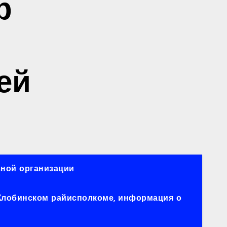
р
ей
ной организации
 Жлобинском райисполкоме, информация о