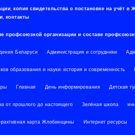
ии, копия свидетельства о постановке на учёт в
, контакты
ле профсоюзной организации и составе профсоюзн
дения Беларуси
Администрация и сотрудники
Адм
ков образования и науки: история и современность
еры
Главная
День информирования
Детская т
а от прошлого до настоящего
Зелёная школа
ин
ерактивная карта Жлобинщины
Интернет ресурсы