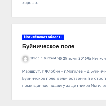
хорошо…
Могилёвская область
Буйническое поле
zhlobin.turzentr
25 июля, 2016
Нет ко
Маршрут: г.Жлобин – г.Могилёв – д.Буйнич
Буйничское поле, величественный и строг
посвященное подвигу защитников Могилев