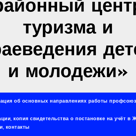
районный цент
туризма и
раеведения дет
и молодежи»
ация об основных направлениях работы профсоюз
ии, копия свидетельства о постановке на учёт в
, контакты