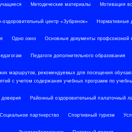
учащиеся
Методические материалы
Мотивация в
о-оздоровительный центр «Зубренок»
Нормативные 
я
Одно окно
Основные документы профсоюзной 
едагогам
Педагоги дополнительного образования
еских маршрутов, рекомендуемых для посещения обуча
иятий с учетом содержания учебных программ по учебн
 доверия
Районный оздоровительный палаточный ла
Социальное партнерство
Спортивный туризм
Усл