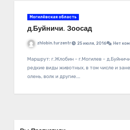
Могилёвская область
д.Буйничи. Зоосад
zhlobin.turzentr
25 июля, 2016
Нет ко
Маршрут: г.Жлобин – г.Могилев – д.Буйни
редкие виды животных, в том числе и зане
олень, волк и другие.…