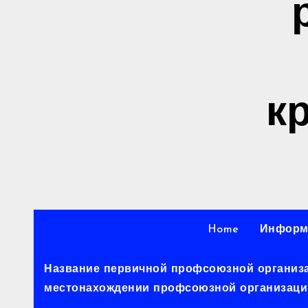
к
Home
Информ
Название первичной профсоюзной организац
местонахождении профсоюзной организации