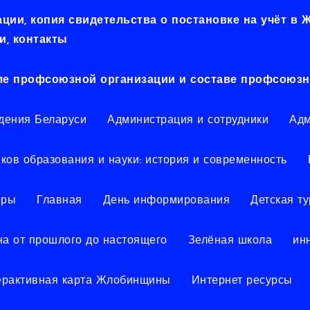
ии, копия свидетельства о постановке на учёт в
, контакты
ле профсоюзной организации и составе профсоюзн
дения Беларуси
Администрация и сотрудники
Адм
ков образования и науки: история и современность
еры
Главная
День информирования
Детская т
а от прошлого до настоящего
Зелёная школа
ин
ерактивная карта Жлобинщины
Интернет ресурсы