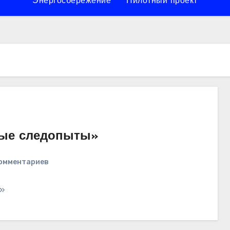
Энергосбережение
Пилотный проект
ные следопыты»
комментариев
ы»