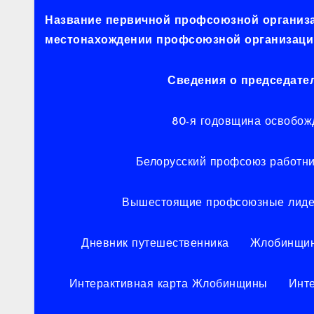
Название первичной профсоюзной организац
местонахождении профсоюзной организации
Сведения о председате
80-я годовщина освобож
Белорусский профсоюз работни
Вышестоящие профсоюзные лид
Дневник путешественника
Жлобинщин
Интерактивная карта Жлобинщины
Инт