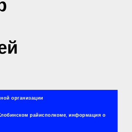
р
ей
ной организации
 Жлобинском райисполкоме, информация о