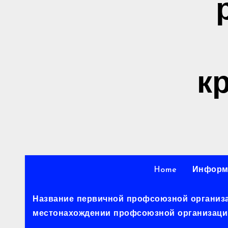
к
Home
Информ
Название первичной профсоюзной организац
местонахождении профсоюзной организации