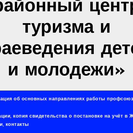
районный цент
туризма и
раеведения дет
и молодежи»
ация об основных направлениях работы профсоюз
ии, копия свидетельства о постановке на учёт в
, контакты