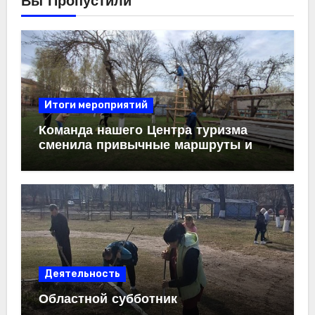
Вы Пропустили
Итоги мероприятий
Команда нашего Центра туризма
сменила привычные маршруты и
карты на садовый инвентарь. Мы с
энтузиазмом присоединились
к
Республиканскому субботнику
,
чтобы привести в порядок любимую
территорию.
Деятельность
Областной субботник