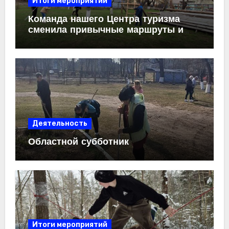
Итоги мероприятий
Команда нашего Центра туризма
сменила привычные маршруты и
карты на садовый инвентарь. Мы с
энтузиазмом присоединились
к
Республиканскому субботнику
,
чтобы привести в порядок любимую
территорию.
Деятельность
Областной субботник
Итоги мероприятий