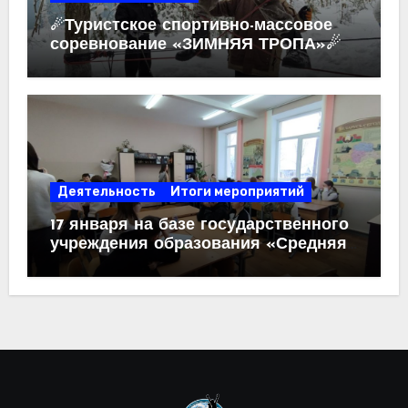
☄Туристское спортивно-массовое
соревнование «ЗИМНЯЯ ТРОПА»☄
Деятельность
Итоги мероприятий
17 января на базе государственного
учреждения образования «Средняя
школа №6 г.Жлобина имени
М.П.Костева» была проведена
интеллектуальная краеведческая
игра «Краеведческий калейдоскоп».